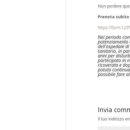
Non perdere ques
Prenota subito 
https://form.123
Nel periodo com
potenziamento co
dell’ospedale di
sanitario, in pa
anni per disturb
partecipato in m
ricoverata e dop
potuto continua
possibile fare al
Invia com
Il tuo indirizzo e