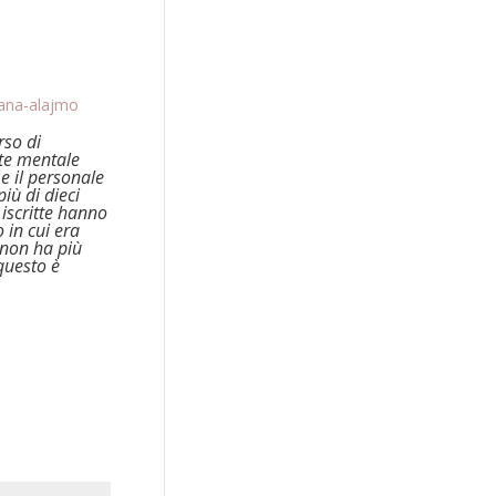
dana-alajmo
rso di
ute mentale
e il personale
iù di dieci
 iscritte hanno
 in cui era
i non ha più
questo è