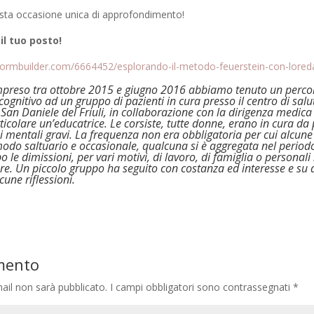
ta occasione unica di approfondimento!
il tuo posto!
formbuilder.com/6664452/esplorando-il-metodo-feuerstein-con-lore
preso tra ottobre 2015 e giugno 2016 abbiamo tenuto un perco
gnitivo ad un gruppo di pazienti in cura presso il centro di sal
 San Daniele del Friuli, in collaborazione con la dirigenza medica 
rticolare un’educatrice. Le corsiste, tutte donne, erano in cura da p
i mentali gravi. La frequenza non era obbligatoria per cui alcune
odo saltuario e occasionale, qualcuna si è aggregata nel periodo
o le dimissioni, per vari motivi, di lavoro, di famiglia o personal
re. Un piccolo gruppo ha seguito con costanza ed interesse e su 
cune riflessioni.
mento
mail non sarà pubblicato.
I campi obbligatori sono contrassegnati
*