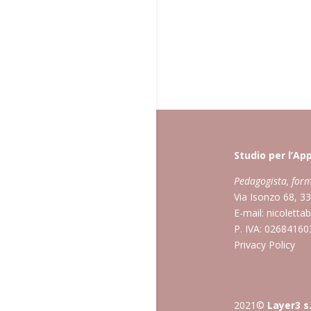
Studio per l’A
Pedagogista, form
Via Isonzo 68, 3
E-mail:
nicoletta
P. IVA: 0268416
Privacy Policy
2021©
Layer3 s.r