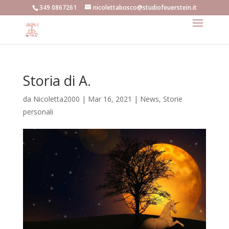
349 0867261
nicolettabosco@studiofeuerstein.it
Storia di A.
da
Nicoletta2000
|
Mar 16, 2021
|
News
,
Storie
personali